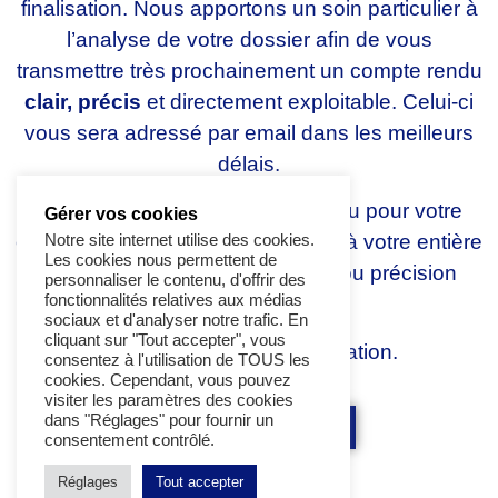
finalisation. Nous apportons un soin particulier à
l’analyse de votre dossier afin de vous
transmettre très prochainement un compte rendu
clair, précis
et directement exploitable. Celui-ci
vous sera adressé par email dans les meilleurs
délais.
Nous vous remercions à nouveau pour votre
Gérer vos cookies
confiance et restons bien entendu à votre entière
Notre site internet utilise des cookies.
Les cookies nous permettent de
disposition pour toute question ou précision
personnaliser le contenu, d'offrir des
fonctionnalités relatives aux médias
complémentaire.
sociaux et d'analyser notre trafic. En
cliquant sur "Tout accepter", vous
Avec toute notre considération.
consentez à l'utilisation de TOUS les
cookies. Cependant, vous pouvez
visiter les paramètres des cookies
dans "Réglages" pour fournir un
Retourner à l'accueil
consentement contrôlé.
Réglages
Tout accepter